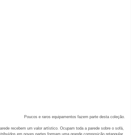
Poucos e raros equipamentos fazem parte desta coleção.
arede recebem um valor artístico. Ocupam toda a parede sobre o sofá, 
stribuídos em noves partes formam uma grande composição retangular. 