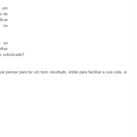
 um 
o do 
icar 
 ou 
 se 
hor 
 sofisticado? 
ue pensar para ter um bom resultado, então para facilitar a sua vida, aí 