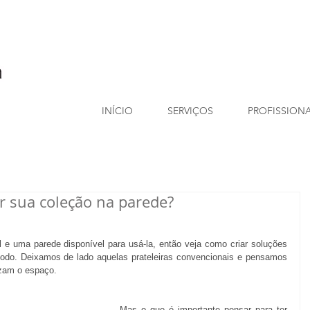
INÍCIO
SERVIÇOS
PROFISSION
r sua coleção na parede?
 e uma parede disponível para usá-la, então veja como criar soluções 
odo. Deixamos de lado aquelas prateleiras convencionais e pensamos 
izam o espaço. 
Mas o que é importante pensar para ter 